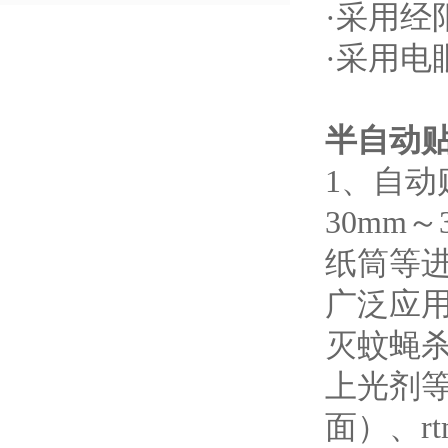
·采用
·采用
半自动
1、自
30mm
纸筒等
广泛应
灭蚊蝇
上光剂
面）、r