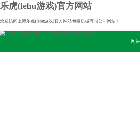
乐虎(lehu游戏)官方网站
欢迎访问上海乐虎(lehu游戏)官方网站包装机械有限公司网站！
网
联系