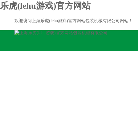
乐虎(lehu游戏)官方网站
欢迎访问上海乐虎(lehu游戏)官方网站包装机械有限公司网站！