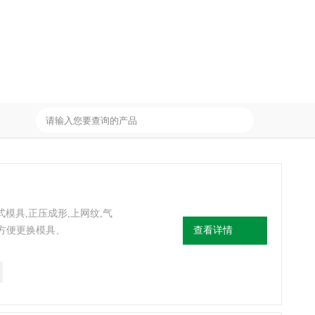
式模具,正压成形,上网纹,气
计方便更换模具、
查看详情