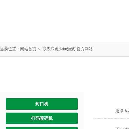
当前位置：
网站首页
＞
联系乐虎(lehu游戏)官方网站
产品中心
PRODUCTS
封口机
服务热
打码喷码机