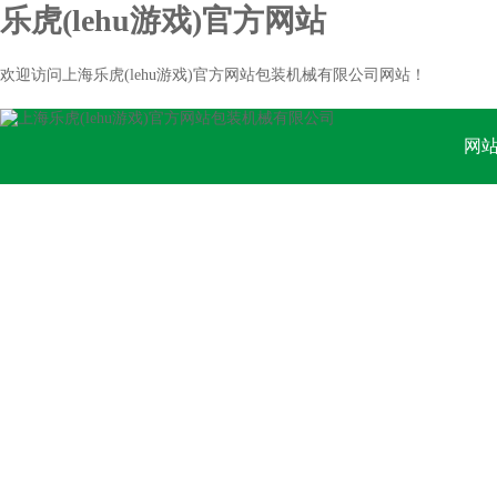
乐虎(lehu游戏)官方网站
欢迎访问上海乐虎(lehu游戏)官方网站包装机械有限公司网站！
网
联系