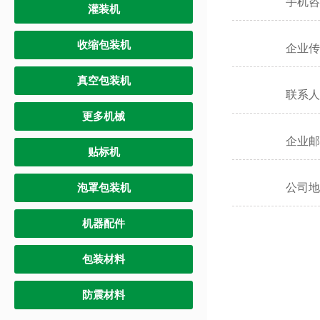
手机咨
灌装机
收缩包装机
企业传真
真空包装机
联系人
更多机械
企业邮
贴标机
公司地
泡罩包装机
机器配件
包装材料
防震材料