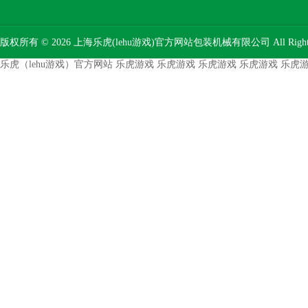
版权所有 © 2026 上海乐虎(lehu游戏)官方网站包装机械有限公司 All Rights
乐虎（lehu游戏）官方网站
乐虎游戏
乐虎游戏
乐虎游戏
乐虎游戏
乐虎